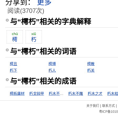
分享到：
更多
阅读(3707次)
与“樗朽”相关的字典解释
chū
xiŭ
樗
朽
与“樗朽”相关的词语
樗丑
樗博
樗散
朽下
朽人
朽关
与“樗朽”相关的成语
樗栎庸材
朽戈钝甲
朽木不可雕
朽木不雕
朽木之才
朽木
|
|
关于我们
联系方式
粤ICP备1010