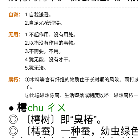
自谦：
1.自我谦逊。
2.自足;心安理得。
无用：
1.不起作用，没有用处。
2.以指没有作用的事物。
3.不需要，不用。
4.犹无能，没有才干。
5.犹无法。
腐朽：
①木料等含有纤维的物质由于长时期的风吹、雨打
了。
②比喻思想陈腐、生活堕落或制度败坏：思想腐朽
●
樗
chū ㄔㄨˉ
◎ 〔樗树〕即“臭椿”。
◎ 〔樗蚕〕一种蚕，幼虫绿