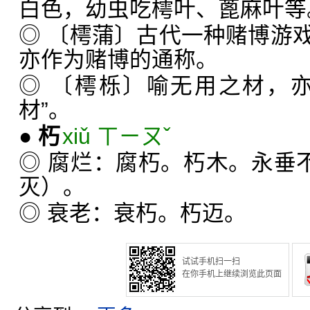
白色，幼虫吃樗叶、蓖麻叶等。
◎ 〔樗蒲〕古代一种赌博游
亦作为赌博的通称。
◎ 〔樗栎〕喻无用之材，
材”。
●
朽
xiǔ ㄒㄧㄡˇ
◎ 腐烂：腐朽。朽木。永垂不
灭）。
◎ 衰老：衰朽。朽迈。
试试手机扫一扫
在你手机上继续浏览此页面