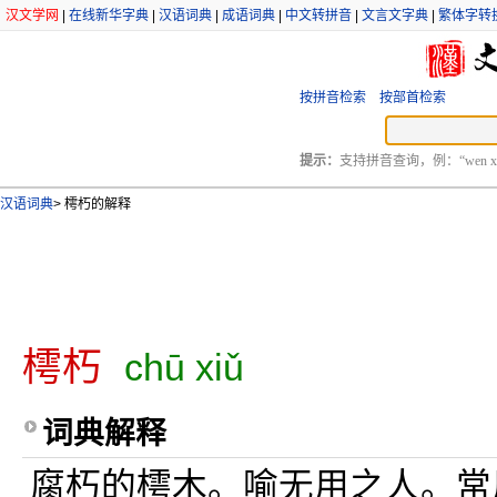
汉文学网
|
在线新华字典
|
汉语词典
|
成语词典
|
中文转拼音
|
文言文字典
|
繁体字转
按拼音检索
按部首检索
提示：
支持拼音查询，例：“wen xu
汉语词典
>
樗朽的解释
樗朽
chū xiǔ
词典解释
腐朽的樗木。喻无用之人。常