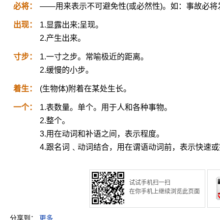
必将：
——用来表示不可避免性(或必然性)。如：事故必将
出现：
1.显露出来;呈现。
2.产生出来。
寸步：
1.一寸之步。常喻极近的距离。
2.缓慢的小步。
着生：
(生物体)附着在某处生长。
一个：
1.表数量。单个。用于人和各种事物。
2.整个。
3.用在动词和补语之间，表示程度。
4.跟名词﹑动词结合，用在谓语动词前，表示快速
试试手机扫一扫
在你手机上继续浏览此页面
分享到：
更多