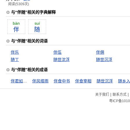
阅读(5309次)
与“伴随”相关的字典解释
bàn
suí
伴
随
与“伴随”相关的词语
伴乐
伴伍
伴佣
随丁
随世沈浮
随世沉浮
与“伴随”相关的成语
伴君如伴虎
伴风搭雨
伴食中书
伴食宰相
随世沉浮
随乡
|
|
关于我们
联系方式
粤ICP备1010