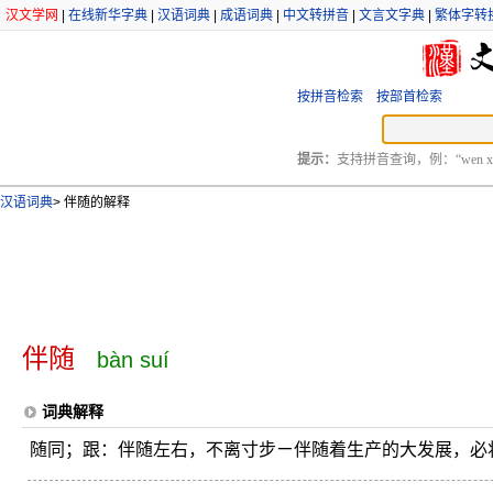
汉文学网
|
在线新华字典
|
汉语词典
|
成语词典
|
中文转拼音
|
文言文字典
|
繁体字转
按拼音检索
按部首检索
提示：
支持拼音查询，例：“wen xu
汉语词典
>
伴随的解释
伴随
bàn suí
词典解释
随同；跟：伴随左右，不离寸步ㄧ伴随着生产的大发展，必