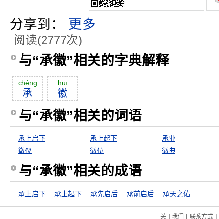
分享到：
更多
阅读(2777次)
与“承徽”相关的字典解释
chéng
huī
承
徽
与“承徽”相关的词语
承上启下
承上起下
承业
徽仪
徽位
徽典
与“承徽”相关的成语
承上启下
承上起下
承先启后
承前启后
承天之佑
|
|
关于我们
联系方式