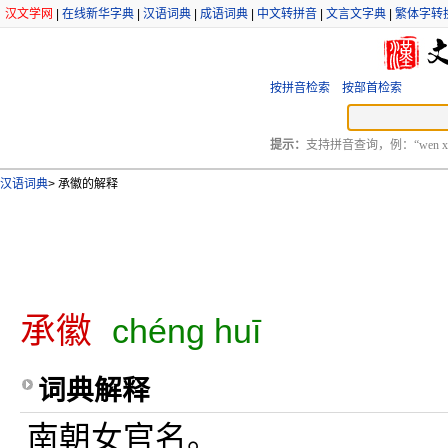
汉文学网
|
在线新华字典
|
汉语词典
|
成语词典
|
中文转拼音
|
文言文字典
|
繁体字转
按拼音检索
按部首检索
提示：
支持拼音查询，例：“wen xu
汉语词典
>
承徽的解释
承徽
chéng huī
词典解释
南朝女官名。