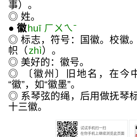
事）。
◎ 姓。
●
徽
huī ㄏㄨㄟˉ
◎ 标志，符号：国徽。校徽
帜（
zhì
）。
◎ 美好的：徽号。
◎ 〔徽州〕旧地名，在今
“徽”，如“徽墨”。
◎ 系琴弦的绳，后用做抚琴
十三徽。
试试手机扫一扫
在你手机上继续浏览此页面