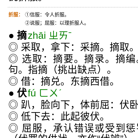
折服：
①信服：令人折服。
②说服；屈服：以理折服人。
●
摘
zhāi ㄓㄞˉ
◎ 采取，拿下：采摘。摘取
◎ 选取：摘要。摘录。摘
句。指摘（挑出缺点）。
◎ 借：摘兑。东摘西借。
●
伏
fú ㄈㄨˊ
◎ 趴，脸向下，体前屈：伏
◎ 低下去：此起彼伏。
◎ 屈服，承认错误或受到