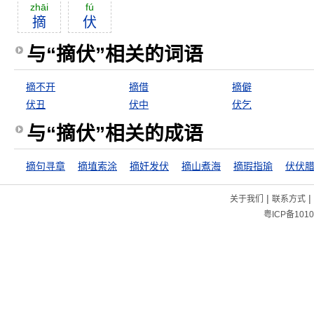
zhāi
fú
摘
伏
与“摘伏”相关的词语
摘不开
摘借
摘僻
伏丑
伏中
伏乞
与“摘伏”相关的成语
摘句寻章
摘埴索涂
摘奸发伏
摘山煮海
摘瑕指瑜
伏伏
|
|
关于我们
联系方式
粤ICP备1010