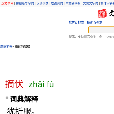
汉文学网
|
在线新华字典
|
汉语词典
|
成语词典
|
中文转拼音
|
文言文字典
|
繁体字转
按拼音检索
按部首检索
提示：
支持拼音查询，例：“wen xu
汉语词典
>
摘伏的解释
摘伏
zhāi fú
词典解释
犹折服。