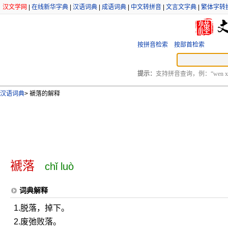
汉文学网
|
在线新华字典
|
汉语词典
|
成语词典
|
中文转拼音
|
文言文字典
|
繁体字转
按拼音检索
按部首检索
提示：
支持拼音查询，例：“wen xu
汉语词典
>
褫落的解释
褫落
chǐ luò
词典解释
1.脱落，掉下。
2.废弛败落。