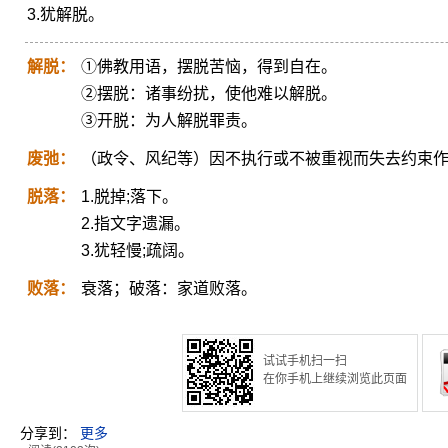
3.犹解脱。
解脱：
①佛教用语，摆脱苦恼，得到自在。
②摆脱：诸事纷扰，使他难以解脱。
③开脱：为人解脱罪责。
废弛：
（政令、风纪等）因不执行或不被重视而失去约束
脱落：
1.脱掉;落下。
2.指文字遗漏。
3.犹轻慢;疏阔。
败落：
衰落；破落：家道败落。
试试手机扫一扫
在你手机上继续浏览此页面
分享到：
更多