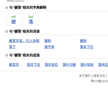
阅读(2103次)
与“褫落”相关的字典解释
chĭ
luò
褫
落
与“褫落”相关的词语
褫其华衮，示人本相
褫削
褫剥
落下
落不是
落井下石
与“褫落”相关的成语
褫其华衮，示人本相
落井下石
落井投石
落叶归根
落叶知秋
落地
|
|
关于我们
联系方式
粤ICP备1010