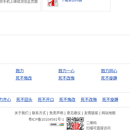
下载本页内容
你手机上继续浏览此页面
戮力
戮力一心
戮力同心
死不悔改
死不改悔
死不旋踵
力齐心
死不回头
死不开口
死不悔改
死不改悔
死不旋踵
|
|
|
|
|
关于我们
联系方式
免责声明
意见建议
友情链接
网站地图
粤ICP备10104591号-1
二维码
扫描可直接访问