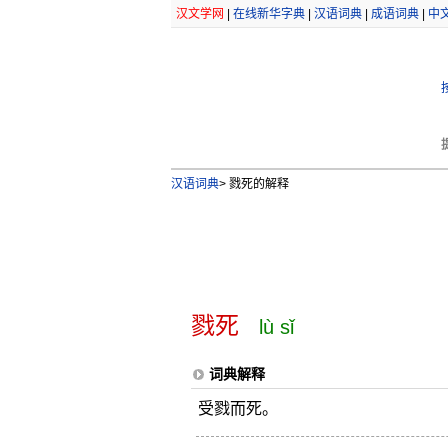
汉文学网
|
在线新华字典
|
汉语词典
|
成语词典
|
中
汉语词典
>
戮死的解释
戮死
lù sǐ
词典解释
受戮而死。