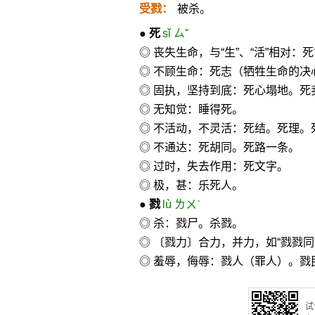
受戮：
被杀。
●
死
sǐ ㄙˇ
◎ 丧失生命，与“生”、“活”相
◎ 不顾生命：死志（牺牲生命的决
◎ 固执，坚持到底：死心塌地。死
◎ 无知觉：睡得死。
◎ 不活动，不灵活：死结。死理。
◎ 不通达：死胡同。死路一条。
◎ 过时，失去作用：死文字。
◎ 极，甚：乐死人。
●
戮
lù ㄌㄨˋ
◎ 杀：戮尸。杀戮。
◎ 〔戮力〕合力，并力，如“戮戮同
◎ 羞辱，侮辱：戮人（罪人）。
试