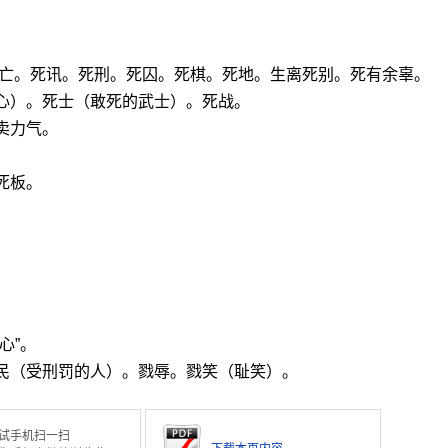
对：死亡。死讯。死刑。死囚。死棋。死地。生离死别。死有余辜。
心）。死士（敢死的武士）。死战。
卖力气。
死板。
心”。
戮民（受刑罚的人）。戮辱。戮笑（耻笑）。
试手机扫一扫