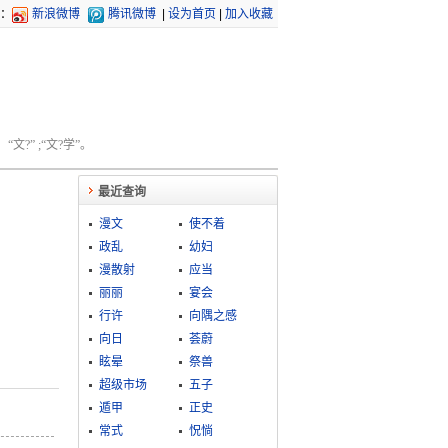
：
新浪微博
腾讯微博
|
设为首页
|
加入收藏
文?” ;“文?学”。
最近查询
漫文
使不着
政乱
幼妇
漫散射
应当
丽丽
宴会
行许
向隅之感
向日
荟蔚
眩晕
祭兽
超级市场
五子
遁甲
正史
常式
怳惝