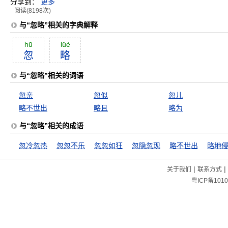
分享到：
更多
阅读(8198次)
与“忽略”相关的字典解释
hū
lüè
忽
略
与“忽略”相关的词语
忽亲
忽似
忽儿
略不世出
略且
略为
与“忽略”相关的成语
忽冷忽热
忽忽不乐
忽忽如狂
忽隐忽现
略不世出
略地
|
|
关于我们
联系方式
粤ICP备1010