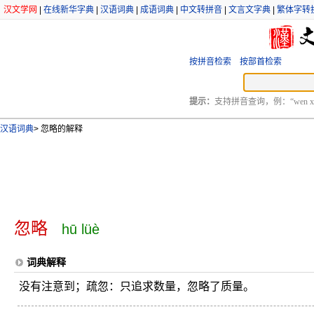
汉文学网
|
在线新华字典
|
汉语词典
|
成语词典
|
中文转拼音
|
文言文字典
|
繁体字转
按拼音检索
按部首检索
提示：
支持拼音查询，例：“wen xu
汉语词典
>
忽略的解释
忽略
hū lüè
词典解释
没有注意到；疏忽：只追求数量，忽略了质量。