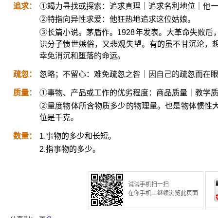
追求：
①竭力寻找或探索：追求真理｜追求名利地位｜他
②特指向异性求爱：他狂热地追求这位姑娘。
③长篇小说。茅盾作。1928年发表。大革命失败
识分子愤世嫉俗，又悲观失望。有的虽不甘沉沦，
幸免消沉和堕落的命运。
疏忽：
忽略；不留心：难免疏忽之咎｜因自己的疏忽而在
质量：
①事物、产品或工作的优劣程度：商品质量｜教学
②量度物体所含物质多少的物理量。也是物体惯性
位是千克。
数量：
1.事物的多少和长短。
2.指事物的多少。
试试手机扫一扫
在你手机上继续浏览此页面