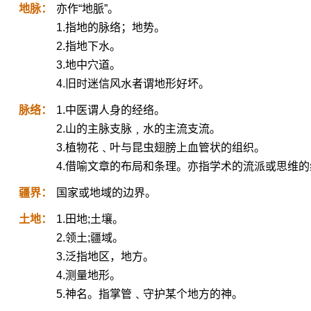
地脉：
亦作“地脈”。
1.指地的脉络；地势。
2.指地下水。
3.地中穴道。
4.旧时迷信风水者谓地形好坏。
脉络：
1.中医谓人身的经络。
2.山的主脉支脉﹐水的主流支流。
3.植物花﹑叶与昆虫翅膀上血管状的组织。
4.借喻文章的布局和条理。亦指学术的流派或思维
疆界：
国家或地域的边界。
土地：
1.田地;土壤。
2.领土;疆域。
3.泛指地区，地方。
4.测量地形。
5.神名。指掌管﹑守护某个地方的神。