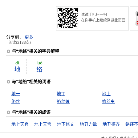
试试手机扫一扫
在你手机上继续浏览此页面
分享到：
更多
阅读(2133次)
与“地络”相关的字典解释
dì
luò
地
络
与“地络”相关的词语
地一
地丁
地上
络丝
络丝娘
络丝虫
与“地络”相关的成语
地上天官
地上天宫
地下修文
地丑力敌
地丑德齐
络绎