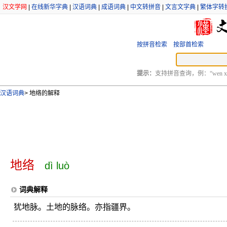
汉文学网
|
在线新华字典
|
汉语词典
|
成语词典
|
中文转拼音
|
文言文字典
|
繁体字转
按拼音检索
按部首检索
提示：
支持拼音查询，例：“wen xu
汉语词典
>
地络的解释
地络
dì luò
词典解释
犹地脉。土地的脉络。亦指疆界。