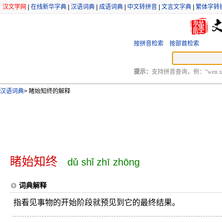
汉文学网
|
在线新华字典
|
汉语词典
|
成语词典
|
中文转拼音
|
文言文字典
|
繁体字转
按拼音检索
按部首检索
提示：
支持拼音查询，例：“wen xu
汉语词典
>
睹始知终的解释
睹始知终
dǔ shǐ zhī zhōng
词典解释
指看见事物的开始阶段就预见到它的最终结果。