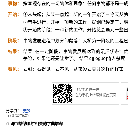
事物：
指客观存在的一切物体和现象：任何事物都不是一
开始：
①从头起；从某一点起：新的一年开始了ㄧ今天从
②着手进行：开始一项新的工作ㄧ提纲已经定了，
③开始的阶段：一种新的工作，开始总会遇到一些
阶段：
事物发展进程中划分的段落：大桥第一阶段的工程
结果：
结果1在一定阶段，事物发展所达到的最后状态：
争论，结果他还是让步了。 结果2 [jiéguǒ]将人杀
看见：
看到：看得见ㄧ看不见ㄧ从来没看见过这样的怪事
试试手机扫一扫
在你手机上继续浏览此页面
分享到：
更多
阅读(3279次)
与“睹始知终”相关的字典解释