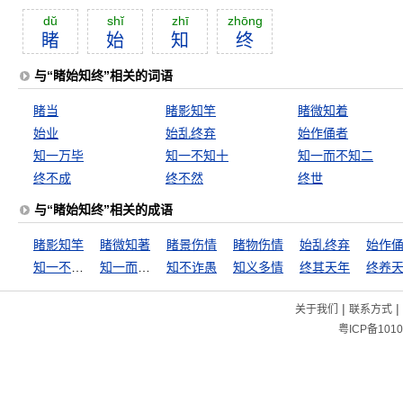
dŭ
shĭ
zhī
zhōng
睹
始
知
终
与“睹始知终”相关的词语
睹当
睹影知竿
睹微知着
始业
始乱终弃
始作俑者
知一万毕
知一不知十
知一而不知二
终不成
终不然
终世
与“睹始知终”相关的成语
睹影知竿
睹微知著
睹景伤情
睹物伤情
始乱终弃
始作
知一不知十
知一而不知二
知不诈愚
知义多情
终其天年
终养
|
|
关于我们
联系方式
粤ICP备1010