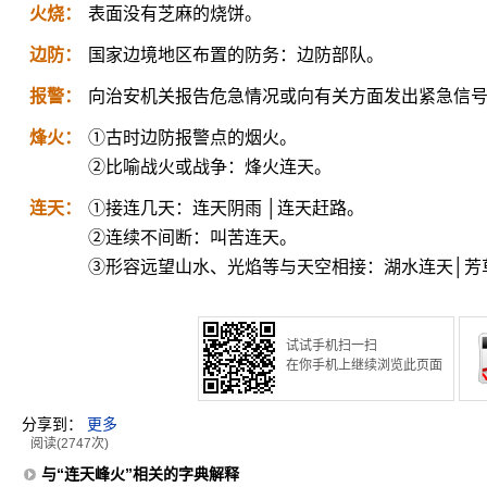
火烧：
表面没有芝麻的烧饼。
边防：
国家边境地区布置的防务：边防部队。
报警：
向治安机关报告危急情况或向有关方面发出紧急信
烽火：
①古时边防报警点的烟火。
②比喻战火或战争：烽火连天。
连天：
①接连几天：连天阴雨 │连天赶路。
②连续不间断：叫苦连天。
③形容远望山水、光焰等与天空相接：湖水连天│芳
试试手机扫一扫
在你手机上继续浏览此页面
分享到：
更多
阅读(2747次)
与“连天峰火”相关的字典解释