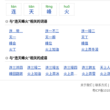
lián
tiān
fēng
huŏ
连
天
峰
火
与“连天峰火”相关的词语
连…带…
连一不二
连一接二
天一
天一阁
天丁
峰会
峰位
峰值
火丁
火上加油
火上弄冬凌
与“连天峰火”相关的成语
连三并四
连三接二
连三接五
连三接四
连三跨五
天上
峰回路转
火上加油
火上弄冰
火上弄冰凌
火上弄雪
火上
|
|
关于我们
联系方式
粤ICP备1010