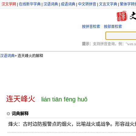
汉文学网
|
在线新华字典
|
汉语词典
|
成语词典
|
中文转拼音
|
文言文字典
|
繁体字转
按拼音检索
按部首检索
提示：
支持拼音查询，例：“wen xu
汉语词典
>
连天峰火的解释
连天峰火
lián tiān fēng huǒ
词典解释
烽火：古时边防报警点的烟火，比喻战火或战争。形容战火