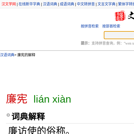
汉文学网
|
在线新华字典
|
汉语词典
|
成语词典
|
中文转拼音
|
文言文字典
|
繁体字转
按拼音检索
按部首检索
提示：
支持拼音查询，例：“wen xu
汉语词典
>
廉宪的解释
廉宪
lián xiàn
词典解释
廉访使的俗称。