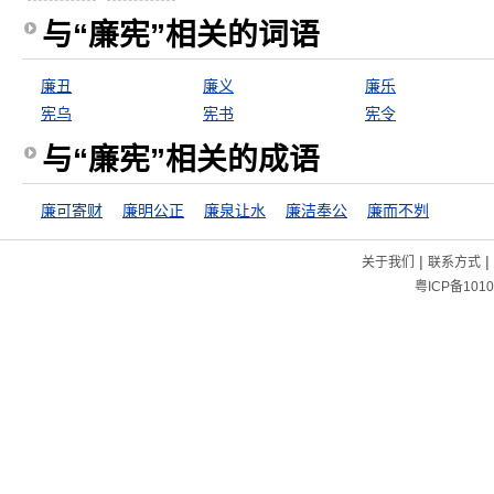
与“廉宪”相关的词语
廉丑
廉义
廉乐
宪乌
宪书
宪令
与“廉宪”相关的成语
廉可寄财
廉明公正
廉泉让水
廉洁奉公
廉而不刿
|
|
关于我们
联系方式
粤ICP备1010