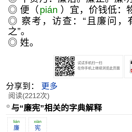
◎ 便（
pián
）宜，价钱低：
◎ 察考，访查：“且廉问
之”。
◎ 姓。
试试手机扫一扫
在你手机上继续浏览此页面
分享到：
更多
阅读(2212次)
与“廉宪”相关的字典解释
lián
xiàn
廉
宪