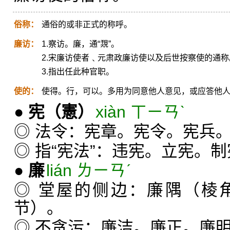
俗称：
通俗的或非正式的称呼。
廉访：
1.察访。廉，通“覝”。
2.宋廉访使者﹑元肃政廉访使以及后世按察使的通称
3.指出任此种官职。
使的：
使得。行，可以。多用为同意他人意见，或应答他
●
宪
（憲）
xiàn ㄒㄧㄢˋ
◎ 法令：宪章。宪令。宪兵
◎ 指“宪法”：违宪。立宪。
●
廉
lián ㄌㄧㄢˊ
◎ 堂屋的侧边：廉隅（棱
节）。
◎ 不贪污：廉洁。廉正。廉