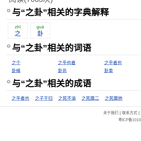
与“之卦”相关的字典解释
zhī
guà
之
卦
与“之卦”相关的词语
之个
之乎也者
之乎者也
卦候
卦兆
卦卖
与“之卦”相关的成语
之乎者也
之子于归
之死不渝
之死靡二
之死靡他
|
|
关于我们
联系方式
粤ICP备1010