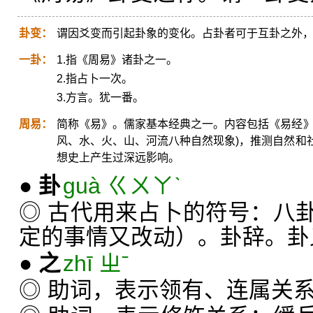
卦变：
谓因爻变而引起卦象的变化。占卦者可于互卦之外
一卦：
1.指《周易》诸卦之一。
2.指占卜一次。
3.方言。犹一番。
周易：
简称《易》。儒家基本经典之一。内容包括《易经》
风、水、火、山、河流八种自然现象)，推测自然和
想史上产生过深远影响。
●
卦
guà ㄍㄨㄚˋ
◎ 古代用来占卜的符号：八
定的事情又改动）。卦辞。卦
●
之
zhī ㄓˉ
◎ 助词，表示领有、连属关