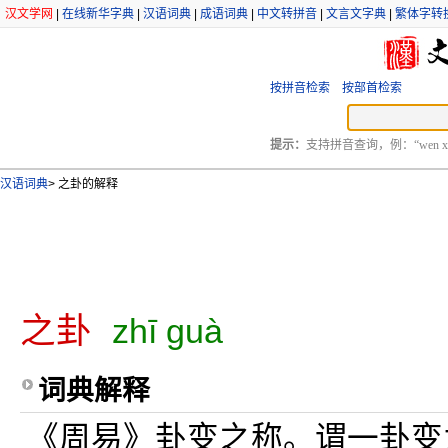
汉文学网
|
在线新华字典
|
汉语词典
|
成语词典
|
中文转拼音
|
文言文字典
|
繁体字转
按拼音检索
按部首检索
提示：
支持拼音查询，例：“wen xu
汉语词典
>
之卦的解释
之卦
zhī guà
词典解释
《周易》卦变之称。谓一卦变