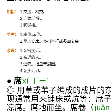
相接：
1.交接，相交。
2.连续;连接。
3.犹迎接。
坐席：
1.座位;席位。
2.坐上宴席。多指举行或参加宴会。
亲近：
1.亲密接近。
2.亲近的人。
3.近旁。指皇帝周围。
4.亲抚近邻。
●
席
xí ㄒㄧˊ
◎ 用草或苇子编成的成片的
现通常用来铺床或炕等：席
凉席。席地而坐。席卷（
juǎ