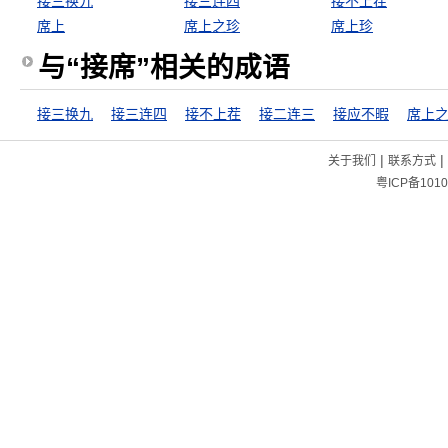
接三换九
接三连四
接不上茬
席上
席上之珍
席上珍
与“接席”相关的成语
接三换九
接三连四
接不上茬
接二连三
接应不暇
席上
|
|
关于我们
联系方式
粤ICP备1010