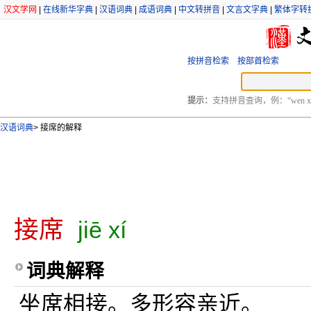
汉文学网
|
在线新华字典
|
汉语词典
|
成语词典
|
中文转拼音
|
文言文字典
|
繁体字转
按拼音检索
按部首检索
提示：
支持拼音查询，例：“wen xu
汉语词典
>
接席的解释
接席
jiē xí
词典解释
坐席相接。多形容亲近。