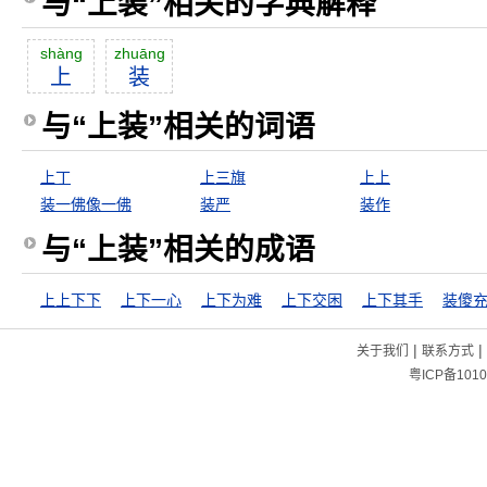
与“上装”相关的字典解释
shàng
zhuāng
上
装
与“上装”相关的词语
上丁
上三旗
上上
装一佛像一佛
装严
装作
与“上装”相关的成语
上上下下
上下一心
上下为难
上下交困
上下其手
装傻
|
|
关于我们
联系方式
粤ICP备1010