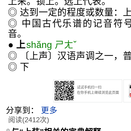
上来。锁上。选上代表。
◎ 达到一定的程度或数量：
◎ 中国古代乐谱的记音符号
音。
●
上
shǎng ㄕㄤˇ
◎ 〔上声〕汉语声调之一，
◎ 下
试试手机扫一扫
在你手机上继续浏览此页面
分享到：
更多
阅读(2412次)