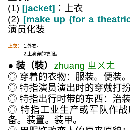
(1)
[jacket]
∶上衣
(2)
[make up (for a theatri
演员化装
上衣：
1.外衣。
2.上身穿的衣服。
●
装
（裝）
zhuāng ㄓㄨㄤˉ
◎ 穿着的衣物：服装。便装
◎ 特指演员演出时的穿戴打
◎ 特指出行时带的东西：治
◎ 特指工业生产或军队作
备。装置。装甲。