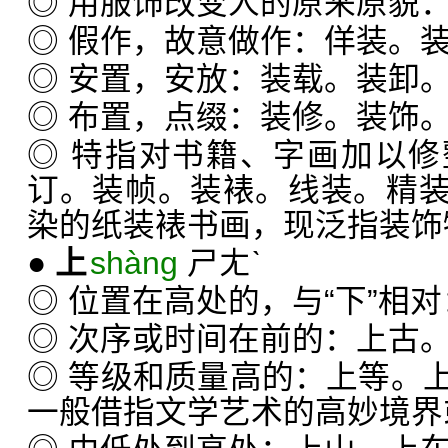
◎ 用服饰改变人的原来原貌
◎ 假作，故意做作：佯装。
◎ 安置，安放：装载。装卸
◎ 布置，点缀：装修。装饰
◎ 特指对书籍、字画加以
订。装帧。装裱。线装。精
染的纸装裱书画，现泛指装饰
●
上
shàng
ㄕㄤˋ
◎ 位置在高处的，与“下”相
◎ 次序或时间在前的：上古
◎ 等级和质量高的：上等。
一般借指文学艺术的高妙境界