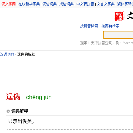
汉文学网
|
在线新华字典
|
汉语词典
|
成语词典
|
中文转拼音
|
文言文字典
|
繁体字转
按拼音检索
按部首检索
提示：
支持拼音查询，例：“wen xu
汉语词典
>
逞儁的解释
逞儁
chěng jùn
词典解释
显示出俊美。