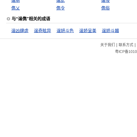
逞丽
逞乱
逞伎
儁乂
儁令
儁俗
与“逞儁”相关的成语
逞凶肆虐
逞奇眩异
逞妍斗色
逞娇呈美
逞娇斗媚
|
|
关于我们
联系方式
粤ICP备1010