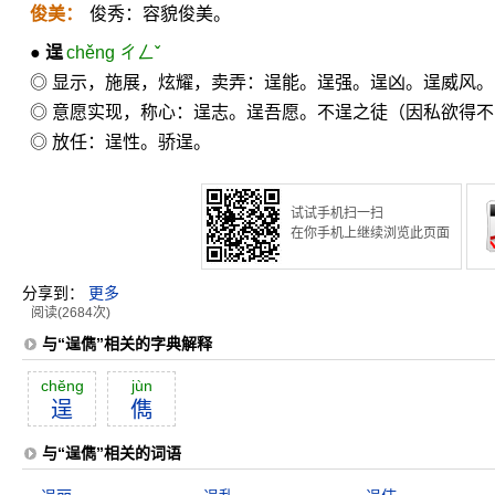
俊美：
俊秀：容貌俊美。
●
逞
chěng ㄔㄥˇ
◎ 显示，施展，炫耀，卖弄：逞能。逞强。逞凶。逞威风。
◎ 意愿实现，称心：逞志。逞吾愿。不逞之徒（因私欲得
◎ 放任：逞性。骄逞。
试试手机扫一扫
在你手机上继续浏览此页面
分享到：
更多
阅读(2684次)
与“逞儁”相关的字典解释
chĕng
jùn
逞
儁
与“逞儁”相关的词语