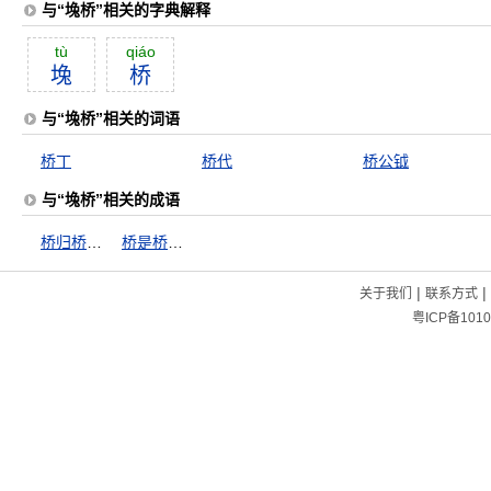
与“堍桥”相关的字典解释
tù
qiáo
堍
桥
与“堍桥”相关的词语
桥丁
桥代
桥公钺
与“堍桥”相关的成语
桥归桥，路归路
桥是桥，路是路
|
|
关于我们
联系方式
粤ICP备1010