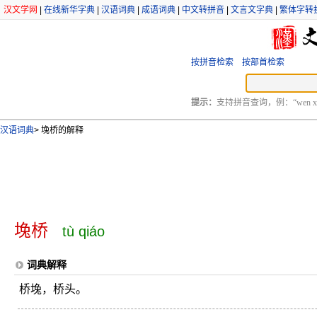
汉文学网
|
在线新华字典
|
汉语词典
|
成语词典
|
中文转拼音
|
文言文字典
|
繁体字转
按拼音检索
按部首检索
提示：
支持拼音查询，例：“wen xu
汉语词典
>
堍桥的解释
堍桥
tù qiáo
词典解释
桥堍，桥头。