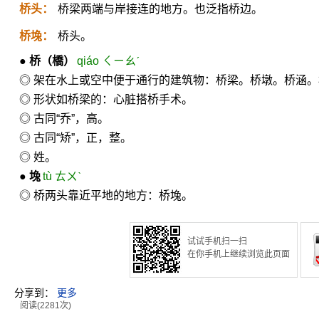
桥头：
桥梁两端与岸接连的地方。也泛指桥边。
桥堍：
桥头。
●
桥
（橋）
qiáo ㄑㄧㄠˊ
◎ 架在水上或空中便于通行的建筑物：桥梁。桥墩。桥涵
◎ 形状如桥梁的：心脏搭桥手术。
◎ 古同“乔”，高。
◎ 古同“矫”，正，整。
◎ 姓。
●
堍
tù ㄊㄨˋ
◎ 桥两头靠近平地的地方：桥堍。
试试手机扫一扫
在你手机上继续浏览此页面
分享到：
更多
阅读(2281次)