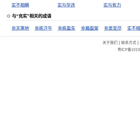
实不相瞒
实与华违
实与有力
与“充实”相关的成语
充天塞地
充栋汗牛
充栋盈车
充箱盈架
充类至尽
实不
|
|
关于我们
联系方式
粤ICP备1010