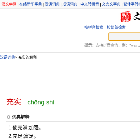
汉文学网
|
在线新华字典
|
汉语词典
|
成语词典
|
中文转拼音
|
文言文字典
|
繁体字转
按拼音检索
按部首检索
提示：
支持拼音查询，例：“wen xu
汉语词典
>
充实的解释
充实
chōng shí
词典解释
1.使完满;加强。
2.充足;富足。