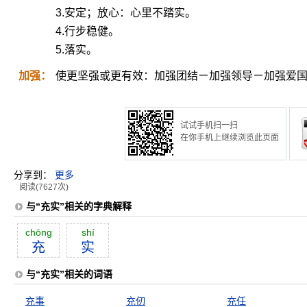
3.安定；放心：心里不踏实。
4.行步稳健。
5.落实。
加强：
使更坚强或更有效：加强团结ㄧ加强领导ㄧ加强爱
试试手机扫一扫
在你手机上继续浏览此页面
分享到：
更多
阅读(7627次)
与“充实”相关的字典解释
chōng
shí
充
实
与“充实”相关的词语
充事
充仞
充任