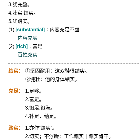
3.犹充盈。
4.壮实;结实。
5.犹踏实。
(1)
[substantial]
∶内容充足不虚
内容充实
(2)
[rich]
∶富足
百姓充实
结实：
①坚固耐用：这双鞋很结实。
②健壮：他的身体结实。
充足：
1.足够。
2.富足。
3.饱足;饱满。
4.补足，纳足。
踏实：
1.亦作“蹋实”。
2.切实；不浮躁：工作踏实｜踏实肯干。