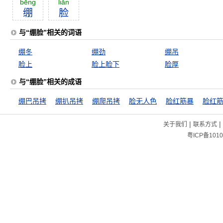
bēng
liăn
绷
脸
与“绷脸”相关的词语
绷冬
绷劲
绷吊
脸上
脸上脸下
脸厚
与“绷脸”相关的成语
绷巴吊拷
绷扒吊拷
绷爬吊拷
脸无人色
脸红筋暴
脸红
|
|
关于我们
联系方式
粤ICP备1010