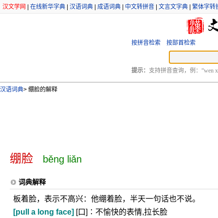
汉文学网
|
在线新华字典
|
汉语词典
|
成语词典
|
中文转拼音
|
文言文字典
|
繁体字转
按拼音检索
按部首检索
提示：
支持拼音查询，例：“wen xu
汉语词典
>
绷脸的解释
绷脸
běng liǎn
词典解释
板着脸，表示不高兴：他绷着脸，半天一句话也不说。
[pull a long face]
[口]∶不愉快的表情,拉长脸