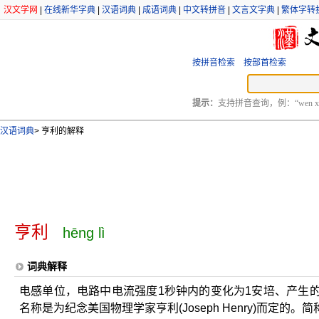
汉文学网
|
在线新华字典
|
汉语词典
|
成语词典
|
中文转拼音
|
文言文字典
|
繁体字转
按拼音检索
按部首检索
提示：
支持拼音查询，例：“wen xu
汉语词典
>
亨利的解释
亨利
hēng lì
词典解释
电感单位，电路中电流强度1秒钟内的变化为1安培、产生
名称是为纪念美国物理学家亨利(Joseph Henry)而定的。