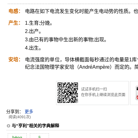
电感：
电路在如下电流发生变化时能产生电动势的性质。
产生：
1.生育;分娩。
2.出产。
3.由已有的事物中生出新的事物;出现。
4.出生。
安培：
电流强度的单位，导体横截面每秒通过的电量是1库
纪念法国物理学家安培（AndréAmpère）而定的。
试试手机扫一扫
在你手机上继续浏览此页面
分享到：
更多
阅读(4091次)
与“亨利”相关的字典解释
hēng
lì