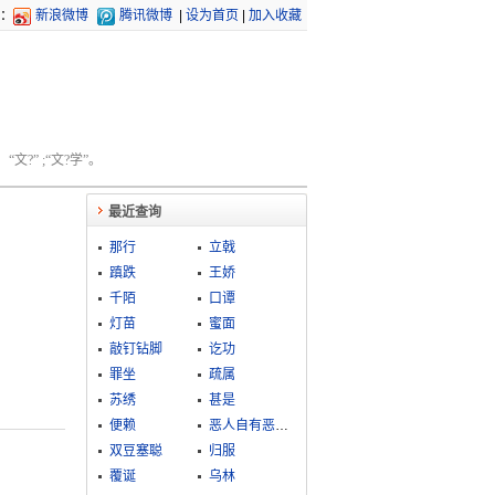
：
新浪微博
腾讯微博
|
设为首页
|
加入收藏
文?” ;“文?学”。
最近查询
那行
立戟
蹎跌
王娇
千陌
口谭
灯苗
蜜面
敲钉钻脚
讫功
罪坐
疏属
苏绣
甚是
便赖
恶人自有恶人磨
双豆塞聪
归服
覆诞
乌林