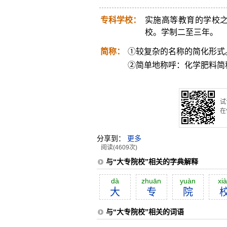
专科学校：
实施高等教育的学校
校。学制二至三年。
简称：
①较复杂的名称的简化形式
②简单地称呼：化学肥料简
试
在
分享到：
更多
阅读(4609次)
与“大专院校”相关的字典解释
dà
zhuān
yuàn
xi
大
专
院
与“大专院校”相关的词语