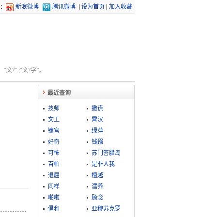
：
新浪微博
腾讯微博
|
设为首页
|
加入收藏
文?” ;“文?学”。
最近查询
技师
撒谎
文工
霄汉
镳宫
绿萍
好奇
钱镪
可怖
苏门答腊岛
百帕
是非人我
退屈
檀越
同样
濡养
啪啦
顾念
倡和
亚穆苏克罗