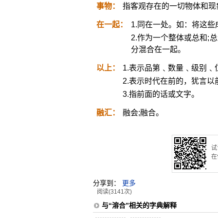
事物：
指客观存在的一切物体和现
在一起：
1.同在一处。如：将这
2.作为一个整体或总和
分混合在一起。
以上：
1.表示品第﹑数量﹑级别
2.表示时代在前的，犹言以
3.指前面的话或文字。
融汇：
融会;融合。
试
在
分享到：
更多
阅读(3141次)
与“溶合”相关的字典解释