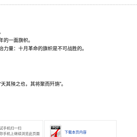
。
年的一面旗帜。
治力量：十月革命的旗帜是不可战胜的。
：“天其殃之也，其将聚而歼旃”。
试手机扫一扫
下载本页内容
你手机上继续浏览此页面