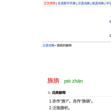
汉文学网
|
在线新华字典
|
汉语词典
|
成语词典
|
中
汉语词典
>
旆旃的解释
旆旃
pèi zhān
词典解释
1.亦作“斾?”。亦作“斾旃”。
2.泛指旗帜。