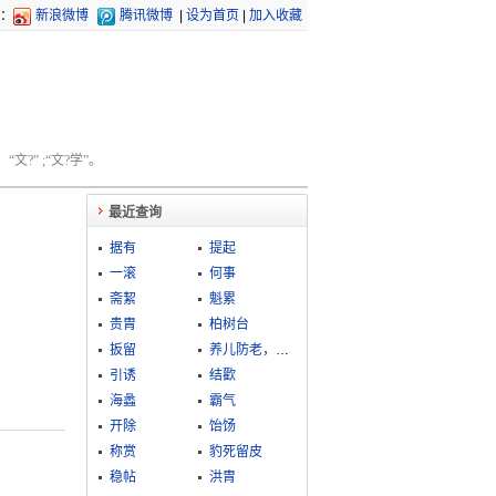
：
新浪微博
腾讯微博
|
设为首页
|
加入收藏
文?” ;“文?学”。
最近查询
据有
提起
一滚
何事
斋絜
魁累
贵胄
柏树台
扳留
养儿防老，积谷防饥
引诱
结歡
海蠡
霸气
开除
饴饧
称赏
豹死留皮
稳帖
洪胄