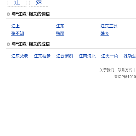
江
殊
与“江殊”相关的词语
江上
江东
江东三罗
殊不知
殊丽
殊乡
与“江殊”相关的成语
江东父老
江东独步
江云渭树
江南海北
江天一色
殊功
|
|
关于我们
联系方式
粤ICP备1010