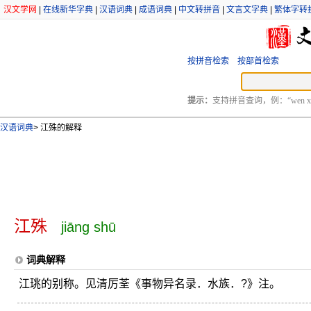
汉文学网
|
在线新华字典
|
汉语词典
|
成语词典
|
中文转拼音
|
文言文字典
|
繁体字转
按拼音检索
按部首检索
提示：
支持拼音查询，例：“wen xu
汉语词典
>
江殊的解释
江殊
jiāng shū
词典解释
江珧的别称。见清厉荃《事物异名录．水族．?》注。