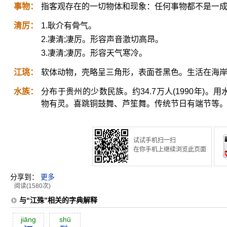
事物：
指客观存在的一切物体和现象：任何事物都不是一
清厉：
1.耿介有骨气。
2.凄清;凄厉。形容声音激切高昂。
3.凄清;凄厉。形容天气寒冷。
江珧：
软体动物，壳略呈三角形，表面苍黑色。生活在海
水族：
分布于贵州的少数民族。约34.7万人(1990年)
物有灵。喜跳铜鼓舞、芦笙舞。传统节日有端节等
试试手机扫一扫
在你手机上继续浏览此页面
分享到：
更多
阅读(1580次)
与“江殊”相关的字典解释
jiāng
shū