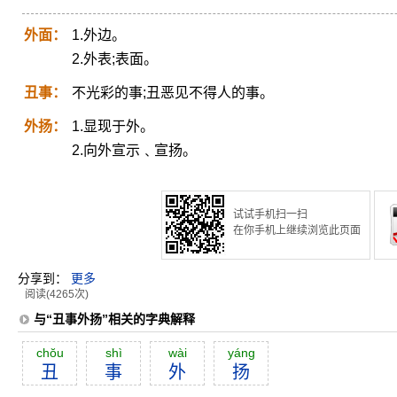
外面：
1.外边。
2.外表;表面。
丑事：
不光彩的事;丑恶见不得人的事。
外扬：
1.显现于外。
2.向外宣示﹑宣扬。
试试手机扫一扫
在你手机上继续浏览此页面
分享到：
更多
阅读(4265次)
与“丑事外扬”相关的字典解释
chŏu
shì
wài
yáng
丑
事
外
扬