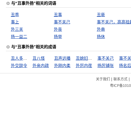
与“丑事外扬”相关的词语
丑乖
丑事
丑亵
事上
事不关己
事不关己，高高挂
外三关
外丧
外串
扬一益二
扬举
扬休
与“丑事外扬”相关的成语
丑人多作怪
丑八怪
丑声远播
丑媳妇免不得见公姑
事不关己
外交辞令
外亲内疏
外刚内柔
外厉内荏
扬厉铺张
扬名
|
|
关于我们
联系方式
粤ICP备1010