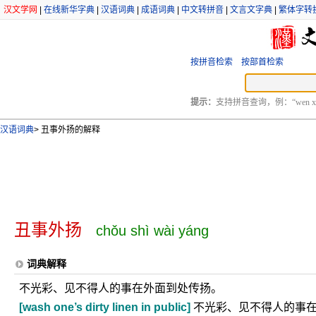
汉文学网
|
在线新华字典
|
汉语词典
|
成语词典
|
中文转拼音
|
文言文字典
|
繁体字转
按拼音检索
按部首检索
提示：
支持拼音查询，例：“wen xu
汉语词典
>
丑事外扬的解释
丑事外扬
chǒu shì wài yáng
词典解释
不光彩、见不得人的事在外面到处传扬。
[wash one’s dirty linen in public]
不光彩、见不得人的事