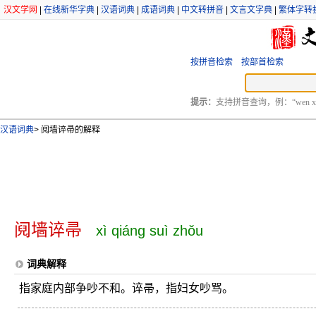
汉文学网
|
在线新华字典
|
汉语词典
|
成语词典
|
中文转拼音
|
文言文字典
|
繁体字转
按拼音检索
按部首检索
提示：
支持拼音查询，例：“wen xu
汉语词典
>
阋墙谇帚的解释
阋墙谇帚
xì qiáng suì zhǒu
词典解释
指家庭内部争吵不和。谇帚，指妇女吵骂。