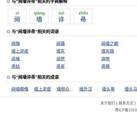
与“阋墙谇帚”相关的字典解释
xì
qiáng
suì
zhŏu
阋
墙
谇
帚
与“阋墙谇帚”相关的词语
阋侮
阋墙
阋墙之衅
墙上泥皮
墙东
墙东隐
谇候
谇呓
谇喧
帚姑
帚星
帚豲
与“阋墙谇帚”相关的成语
阋墙御侮
墙上泥皮
墙倒众人推
墙外汉
墙头草
墙头
|
|
关于我们
联系方式
粤ICP备1010