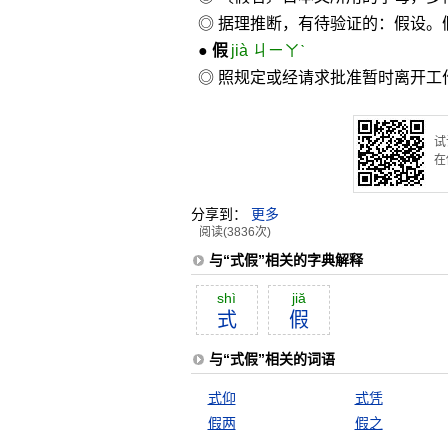
◎ 据理推断，有待验证的：假设。
●
假
jià ㄐㄧㄚˋ
◎ 照规定或经请求批准暂时离开工
试
在
分享到：
更多
阅读(3836次)
与“式假”相关的字典解释
shì
jiă
式
假
与“式假”相关的词语
式仰
式凭
假两
假之