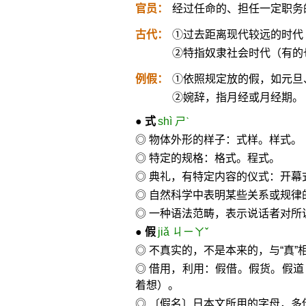
官员：
经过任命的、担任一定职务
古代：
①过去距离现代较远的时代
②特指奴隶社会时代（有的
例假：
①依照规定放的假，如元旦
②婉辞，指月经或月经期。
●
式
shì ㄕˋ
◎ 物体外形的样子：式样。样式。
◎ 特定的规格：格式。程式。
◎ 典礼，有特定内容的仪式：开幕
◎ 自然科学中表明某些关系或规律
◎ 一种语法范畴，表示说话者对所
●
假
jiǎ ㄐㄧㄚˇ
◎ 不真实的，不是本来的，与“真
◎ 借用，利用：假借。假货。假
着想）。
◎ 〔假名〕日本文所用的字母，多借