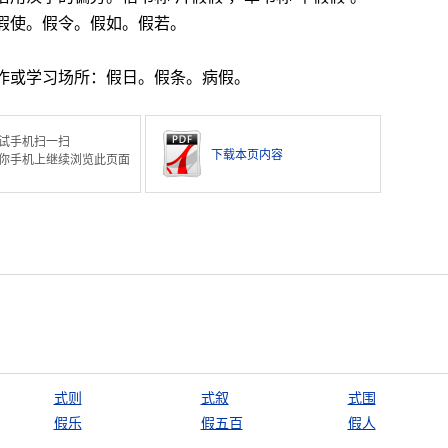
假使。假令。假如。假若。
作或学习场所：假日。假条。病假。
试手机扫一扫
下载本页内容
你手机上继续浏览此页面
式则
式叙
式围
假乐
假五百
假人