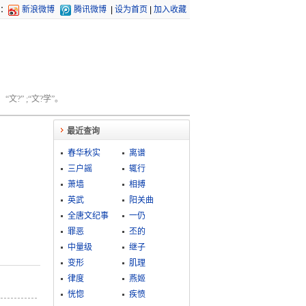
：
新浪微博
腾讯微博
|
设为首页
|
加入收藏
文?” ;“文?学”。
最近查询
春华秋实
离谱
三户謡
辄行
萧墙
相搏
英武
阳关曲
全唐文纪事
一仍
罪恶
丕的
中量级
继子
变形
肌理
律度
燕姬
恍惚
疾愤