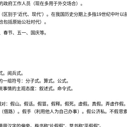
的政府工作人员（现在多用于外交场合）。
（区别于‘近代、现代’）。在我国历史分期上多指19世纪中叶以
也包括原始公社时代）。
、春节、五一、国庆等。
式。阅兵式。
的一组符号：分子式。算式。公式。
说事情的主观态度：叙述式。命令式。
”相对：假山。假话。假冒。假释。假死。虚假。真假。弄虚作假
道（借路）。假手（利用他人为自己办事）。假公济私。不假思
用汉字的偏旁。楷书称“片假假”，草书称“平假假”。