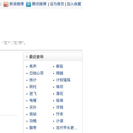
：
新浪微博
腾讯微博
|
设为首页
|
加入收藏
文?” ;“文?学”。
最近查询
希声
厮役
日拙心劳
赂器
核计
计较锱铢
转托
珠帘
迸飞
藻花
电曜
扳缘
买扑
诈钱
珧珌
忭幸
功略
计谟
酸枣
百尺竿头更进一步