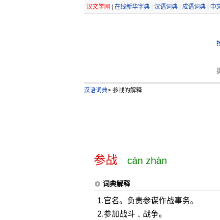
汉文学网
|
在线新华字典
|
汉语词典
|
成语词典
|
中
汉语词典
>
参战的解释
参战
cān zhàn
词典解释
1.官名。负责参谋作战事务。
2.参加战斗﹑战争。