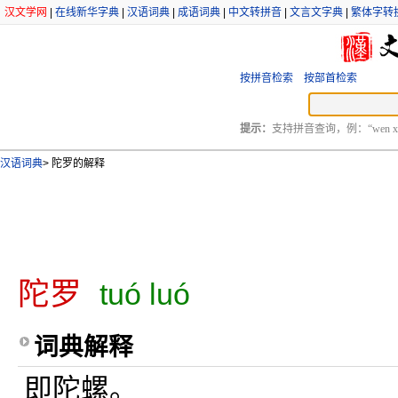
汉文学网
|
在线新华字典
|
汉语词典
|
成语词典
|
中文转拼音
|
文言文字典
|
繁体字转
按拼音检索
按部首检索
提示：
支持拼音查询，例：“wen xu
汉语词典
>
陀罗的解释
陀罗
tuó luó
词典解释
即陀螺。