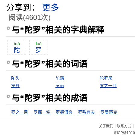
分享到：
更多
阅读(4601次)
与“陀罗”相关的字典解释
tuó
luó
陀
罗
与“陀罗”相关的词语
陀头
陀满
陀罗尼
罗丹
罗丽
罗之一目
与“陀罗”相关的成语
罗之一目
罗掘一空
罗掘俱穷
罗敷有夫
罗曼蒂克
|
|
关于我们
联系方式
粤ICP备1010