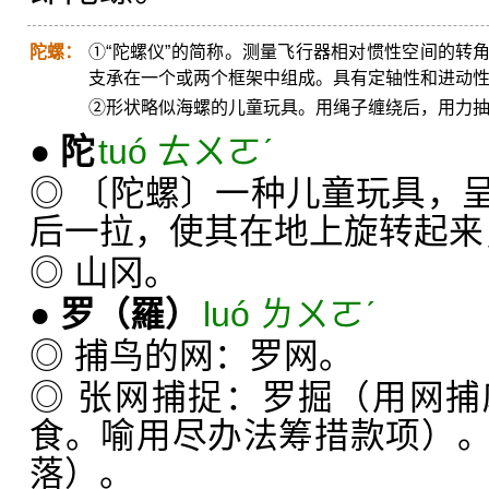
陀螺：
①“陀螺仪”的简称。测量飞行器相对惯性空间的转
支承在一个或两个框架中组成。具有定轴性和进动
②形状略似海螺的儿童玩具。用绳子缠绕后，用力
●
陀
tuó ㄊㄨㄛˊ
◎ 〔陀螺〕一种儿童玩具，
后一拉，使其在地上旋转起来
◎ 山冈。
●
罗
（羅）
luó ㄌㄨㄛˊ
◎ 捕鸟的网：罗网。
◎ 张网捕捉：罗掘（用网
食。喻用尽办法筹措款项）
落）。