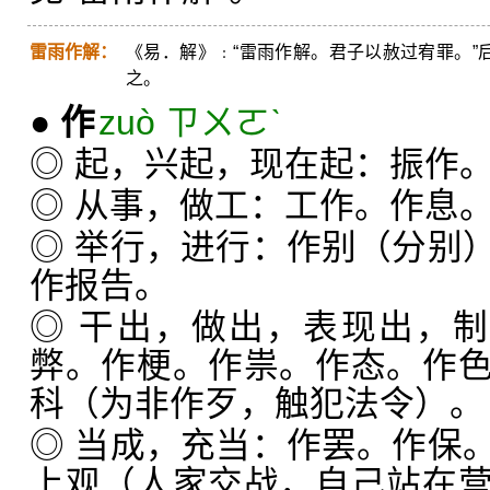
雷雨作解：
《易．解》﹕“雷雨作解。君子以赦过宥罪。”
之。
●
作
zuò ㄗㄨㄛˋ
◎ 起，兴起，现在起：振作
◎ 从事，做工：工作。作息
◎ 举行，进行：作别（分别
作报告。
◎ 干出，做出，表现出，
弊。作梗。作祟。作态。作
科（为非作歹，触犯法令）。
◎ 当成，充当：作罢。作保
上观（人家交战，自己站在