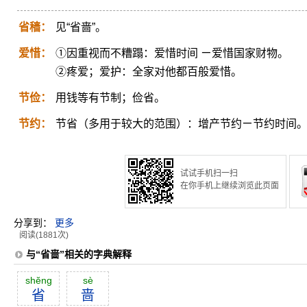
省穑：
见“省啬”。
爱惜：
①因重视而不糟蹋：爱惜时间 ㄧ爱惜国家财物。
②疼爱；爱护：全家对他都百般爱惜。
节俭：
用钱等有节制；俭省。
节约：
节省（多用于较大的范围）：增产节约ㄧ节约时间
试试手机扫一扫
在你手机上继续浏览此页面
分享到：
更多
阅读(1881次)
与“省啬”相关的字典解释
shĕng
sè
省
啬