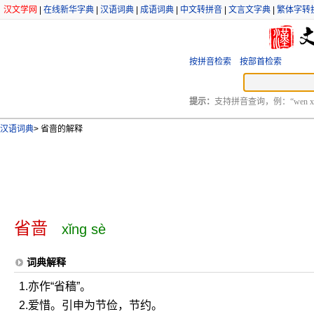
汉文学网
|
在线新华字典
|
汉语词典
|
成语词典
|
中文转拼音
|
文言文字典
|
繁体字转
按拼音检索
按部首检索
提示：
支持拼音查询，例：“wen xu
汉语词典
>
省啬的解释
省啬
xǐng sè
词典解释
1.亦作“省穑”。
2.爱惜。引申为节俭，节约。