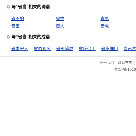
与“省啬”相关的词语
省不的
省中
省事
啬事
啬人
啬克
与“省啬”相关的成语
省事宁人
省俗观风
省刑薄敛
省吃俭用
省吃细用
啬己
|
|
关于我们
联系方式
粤ICP备1010