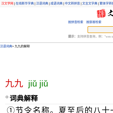
汉文学网
|
在线新华字典
|
汉语词典
|
成语词典
|
中文转拼音
|
文言文字典
|
繁体字转
按拼音检索
按部首检索
提示：
支持拼音查询，例：“wen xu
汉语词典
>
九九的解释
九九
jiǔ jiǔ
词典解释
①节令名称。夏至后的八十