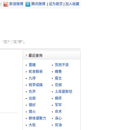
：
新浪微博
腾讯微博
|
设为首页
|
加入收藏
文?” ;“文?学”。
最近查询
置籍
劳而不获
蛇食鲸吞
癃惫
九停
报主
桃李成蹊
花纲
负声
土库曼斯坦
出屉
瘾疹
儇好
军牢
猎火
命术
群体凝聚力
诛心
大役
贫油