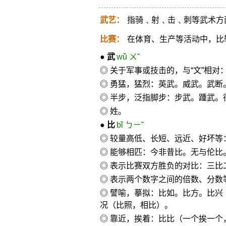
武艺：
指骑﹑射﹑击﹑刺等武术方
比赛：
在体育、生产等活动中，比
●
武
wǔ ㄨˇ
◎ 关于军事或技击的，与“文”相
◎ 勇猛，猛烈：英武。威武。武断
◎ 半步，泛指脚步：步武。踵武。
◎ 姓。
●
比
bǐ ㄅㄧˇ
◎ 较量高低、长短、远近、好坏等
◎ 能够相匹：今非昔比。无与伦比
◎ 表示比赛双方胜负的对比：三比
◎ 表示两个数字之间的倍数、分数
◎ 譬喻，摹拟：比如。比方。比兴
况（比照，相比）。
◎ 靠近，挨着：比比（一个挨一个