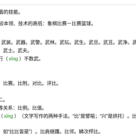
面的技能。
较本领、技术的高低：象棋比赛ㄧ比赛篮球。
对：武装。武器。武警。武林。武坛。武生。武旦。武丑。武净。
。武士。武夫。
行（
xíng
）不数武。
：比赛。比附。对比。评比。
。
二。
等关系：比例。比值。
（
xìng
）（文学写作的两种手法。“比”是譬喻；“兴”是烘托）。
，如“比比皆是”）。比肩继踵。比邻。鳞次栉比。