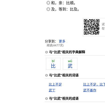
◎ 和，亲：比顺。
◎ 及，等到：比及。
试
在
分享到：
更多
阅读(4477次)
与“比武”相关的字典解释
bĭ
wŭ
比
武
与“比武”相关的词语
比上不足
比上不足，比
武丁
武不善作
与“比武”相关的成语