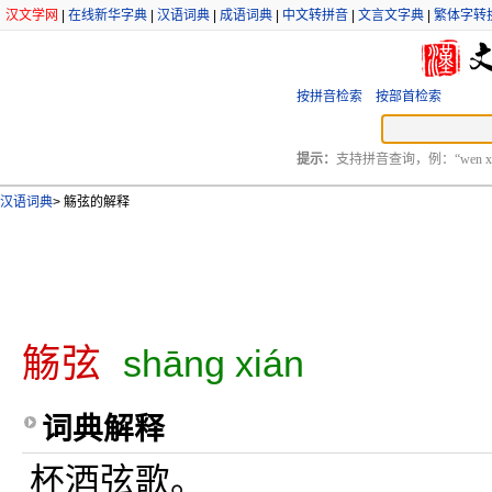
汉文学网
|
在线新华字典
|
汉语词典
|
成语词典
|
中文转拼音
|
文言文字典
|
繁体字转
按拼音检索
按部首检索
提示：
支持拼音查询，例：“wen xu
汉语词典
>
觞弦的解释
觞弦
shāng xián
词典解释
杯酒弦歌。