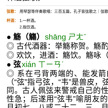
弦歌：
用琴瑟等伴奏歌唱：三百五篇，孔子皆弦歌之｜弦
杯酒：
1.一杯酒。
2.指饮酒。
●
觞
（觴）
shāng ㄕㄤˉ
◎ 古代酒器：举觞称贺。觞
◎ 欢饮，进酒：觞饮。觞咏
●
弦
xián ㄒㄧㄢˊ
◎ 系在弓背两端的、能发
（“弦”指弓弦，“韦”是兽皮
同。古人佩弦来警戒自己的
性急；后遂用“弦韦”喻朋友
月初七、八或二十二、三，