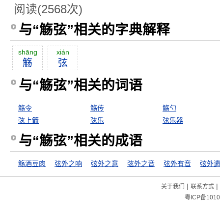
阅读(2568次)
与“觞弦”相关的字典解释
shāng
xián
觞
弦
与“觞弦”相关的词语
觞令
觞传
觞勺
弦上箭
弦乐
弦乐器
与“觞弦”相关的成语
觞酒豆肉
弦外之响
弦外之意
弦外之音
弦外有音
弦外
|
|
关于我们
联系方式
粤ICP备1010