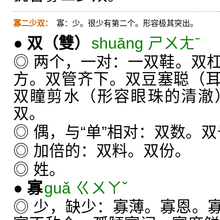
寡二少双：
寡：少。很少有第二个。形容极其突出。
●
双
（雙）
shuāng ㄕㄨㄤˉ
◎ 两个，一对：一双鞋。双
方。双管齐下。双豆塞聪（
双瞳剪水（形容眼珠的清澈
双。
◎ 偶，与“单”相对：双数。
◎ 加倍的：双料。双份。
◎ 姓。
●
寡
guǎ ㄍㄨㄚˇ
◎ 少，缺少：寡薄。寡恩。