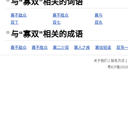
与“寡双”相关的词语
寡不敌众
寡不胜众
寡与
双丁
双七
双丸
与“寡双”相关的成语
寡不敌众
寡不胜众
寡二少双
寡人之疾
寡信轻诺
双凫
|
|
关于我们
联系方式
粤ICP备1010