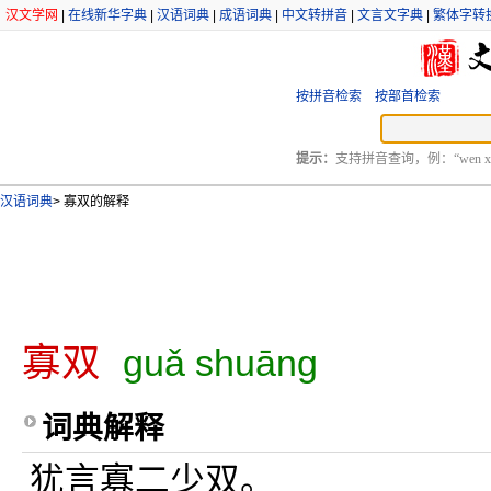
汉文学网
|
在线新华字典
|
汉语词典
|
成语词典
|
中文转拼音
|
文言文字典
|
繁体字转
按拼音检索
按部首检索
提示：
支持拼音查询，例：“wen xu
汉语词典
>
寡双的解释
寡双
guǎ shuāng
词典解释
犹言寡二少双。