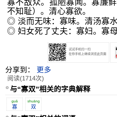
寡不敌众。孤陋寡闻。寡廉鲜
不知耻）。清心寡欲。
◎ 淡而无味：寡味。清汤寡
◎ 妇女死了丈夫：寡妇。寡
试试手机扫一扫
在你手机上继续浏览此页面
分享到：
更多
阅读(1714次)
与“寡双”相关的字典解释
guă
shuāng
寡
双