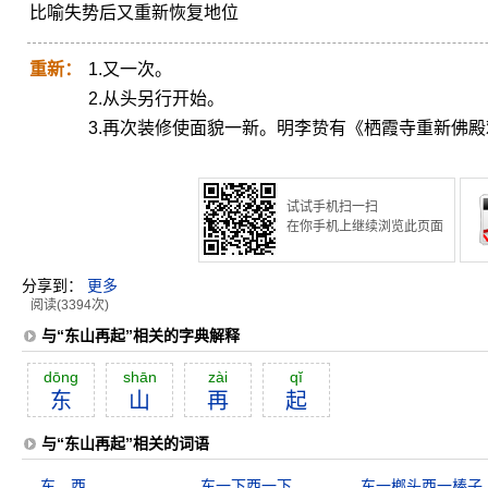
比喻失势后又重新恢复地位
重新：
1.又一次。
2.从头另行开始。
3.再次装修使面貌一新。明李贽有《栖霞寺重新佛
试试手机扫一扫
在你手机上继续浏览此页面
分享到：
更多
阅读(3394次)
与“东山再起”相关的字典解释
dōng
shān
zài
qĭ
东
山
再
起
与“东山再起”相关的词语
东…西…
东一下西一下
东一榔头西一棒子