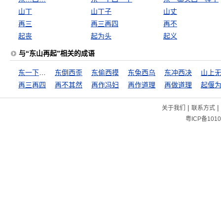
山丁
山丁子
山丈
再三
再三再四
再不
起丧
起为头
起义
与“东山再起”相关的成语
东一下西一下
东倒西歪
东偷西摸
东兔西乌
东冲西决
再三再四
再不其然
再作冯妇
再作道理
再做道理
起偃
|
|
关于我们
联系方式
粤ICP备1010