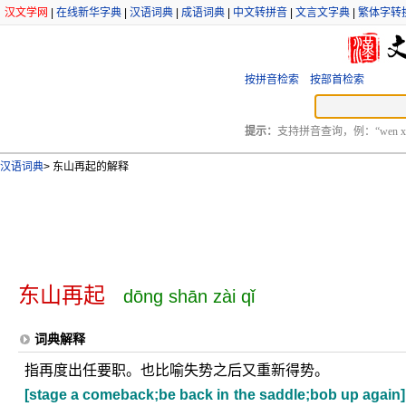
汉文学网
|
在线新华字典
|
汉语词典
|
成语词典
|
中文转拼音
|
文言文字典
|
繁体字转
按拼音检索
按部首检索
提示：
支持拼音查询，例：“wen xu
汉语词典
>
东山再起的解释
东山再起
dōng shān zài qǐ
词典解释
指再度出任要职。也比喻失势之后又重新得势。
[stage a comeback;be back in the saddle;bob up again]