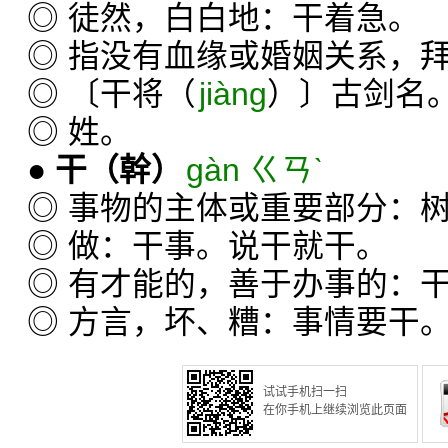
◎ 徒然，白白地：干着急。
◎ 指没有血缘或婚姻关系，
◎ 〔干将（
jiàng
）〕古剑名
◎ 姓。
●
干
（幹）
gàn ㄍㄢˋ
◎ 事物的主体或重要部分：
◎ 做：干事。说干就干。
◎ 有才能的，善于办事的：
◎ 方言，坏、糟：事情要干
试试手机扫一扫
在你手机上继续浏览此页面