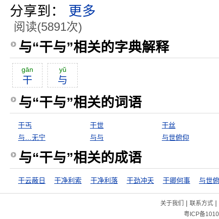
分享到：
更多
阅读(5891次)
与“干与”相关的字典解释
gān
yŭ
干
与
与“干与”相关的词语
干丐
干世
干丝
与…无宁
与与
与世俯仰
与“干与”相关的成语
干云蔽日
干净利索
干净利落
干劲冲天
干卿何事
与世
|
|
关于我们
联系方式
粤ICP备1010