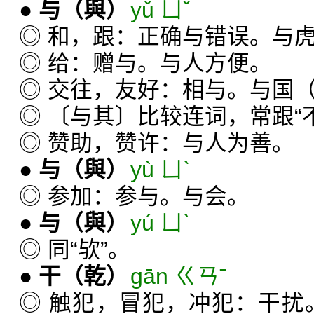
●
与
（與）
yǔ ㄩˇ
◎ 和，跟：正确与错误。与
◎ 给：赠与。与人方便。
◎ 交往，友好：相与。与国
◎ 〔与其〕比较连词，常跟“不
◎ 赞助，赞许：与人为善。
●
与
（與）
yù ㄩˋ
◎ 参加：参与。与会。
●
与
（與）
yú ㄩˋ
◎ 同“欤”。
●
干
（乾）
gān ㄍㄢˉ
◎ 触犯，冒犯，冲犯：干扰