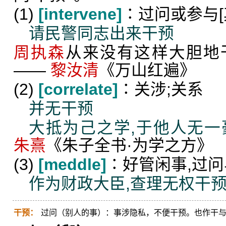
(1)
[intervene]
∶过问或参与[
请民警同志出来干预
周执森
从来没有这样大胆地
——
黎汝清
《万山红遍》
(2)
[correlate]
∶关涉;关系
并无干预
大抵为己之学,于他人无一
朱熹
《朱子全书·为学之方》
(3)
[meddle]
∶好管闲事,过
作为财政大臣,查理无权干
干预：
过问（别人的事）：事涉隐私，不便干预。也作干