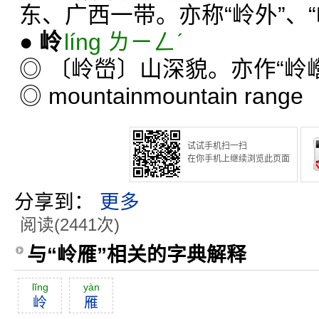
东、广西一带。亦称“岭外”、“
●
岭
líng ㄌㄧㄥˊ
◎ 〔岭嵤〕山深貌。亦作“岭
◎
mountain
mountain range
试试手机扫一扫
在你手机上继续浏览此页面
分享到：
更多
阅读(2441次)
与“岭雁”相关的字典解释
lĭng
yàn
岭
雁