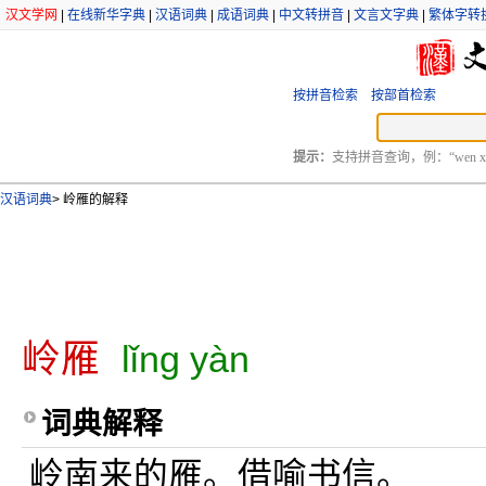
汉文学网
|
在线新华字典
|
汉语词典
|
成语词典
|
中文转拼音
|
文言文字典
|
繁体字转
按拼音检索
按部首检索
提示：
支持拼音查询，例：“wen xu
汉语词典
>
岭雁的解释
岭雁
lǐng yàn
词典解释
岭南来的雁。借喻书信。