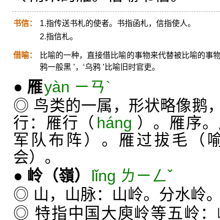
书信：
1.指传送书札的使者。书指函札，信指使人。
2.指信札。
借喻：
比喻的一种，直接借比喻的事物来代替被比喻的事物
鸦一般黑 ’，‘乌鸦 ’比喻旧时官吏。
●
雁
yàn ㄧㄢˋ
◎ 鸟类的一属，形状略像鹅
行：雁行（
háng
）。雁序。
军队布阵）。雁过拔毛（
会）。
●
岭
（嶺）
lǐng ㄌㄧㄥˇ
◎ 山，山脉：山岭。分水岭
◎ 特指中国大庾岭等五岭