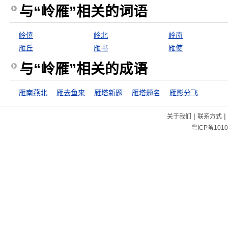
与“岭雁”相关的词语
岭僥
岭北
岭南
雁丘
雁书
雁使
与“岭雁”相关的成语
雁南燕北
雁去鱼来
雁塔新题
雁塔题名
雁影分飞
|
|
关于我们
联系方式
粤ICP备1010