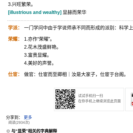
3.兴旺繁荣。
[illustrious and wealthy]
显赫而荣华
学派：
一门学问中由于学说师承不同而形成的派别：科学
荣耀：
1.亦作“荣曜”。
2.花木茂盛鲜艳。
3.富贵显耀。
4.美好的声誉。
仕宦：
做官：仕宦而至卿相｜汝是大家子，仕宦于台阁。
试试手机扫一扫
在你手机上继续浏览此页面
分享到：
更多
阅读(2934次)
与“显荣”相关的字典解释