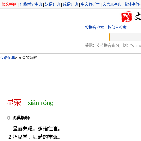
汉文学网
|
在线新华字典
|
汉语词典
|
成语词典
|
中文转拼音
|
文言文字典
|
繁体字转
按拼音检索
按部首检索
提示：
支持拼音查询，例：“wen xu
汉语词典
>
显荣的解释
显荣
xiǎn róng
词典解释
1.显赫荣耀。多指仕宦。
2.指显学。显赫的学派。