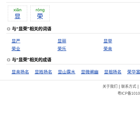
xiăn
róng
显
荣
与“显荣”相关的词语
显严
显丽
显举
荣业
荣乐
荣亲
与“显荣”相关的成语
显亲扬名
显姓扬名
显山露水
显微阐幽
显祖扬名
荣华
|
|
关于我们
联系方式
粤ICP备1010