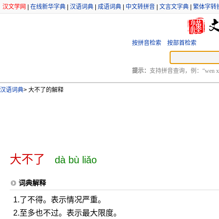
汉文学网
|
在线新华字典
|
汉语词典
|
成语词典
|
中文转拼音
|
文言文字典
|
繁体字转
按拼音检索
按部首检索
提示：
支持拼音查询，例：“wen xu
汉语词典
>
大不了的解释
大不了
dà bù liǎo
词典解释
1.了不得。表示情况严重。
2.至多也不过。表示最大限度。