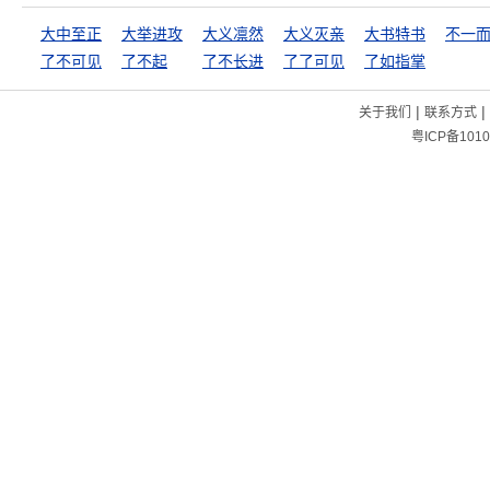
大中至正
大举进攻
大义凛然
大义灭亲
大书特书
不一
了不可见
了不起
了不长进
了了可见
了如指掌
|
|
关于我们
联系方式
粤ICP备1010