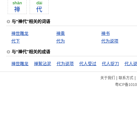
shàn
dài
禅
代
与“禅代”相关的词语
禅世雕龙
禅乘
禅书
代下
代为
代为说项
与“禅代”相关的成语
禅世雕龙
禅絮沾泥
代为说项
代人受过
代人捉刀
代人
|
|
关于我们
联系方式
粤ICP备1010