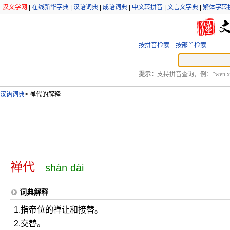
汉文学网
|
在线新华字典
|
汉语词典
|
成语词典
|
中文转拼音
|
文言文字典
|
繁体字转
按拼音检索
按部首检索
提示：
支持拼音查询，例：“wen xu
汉语词典
>
禅代的解释
禅代
shàn dài
词典解释
1.指帝位的禅让和接替。
2.交替。