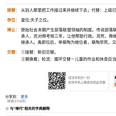
接替：
从别人那里把工作接过来并继续下去；代替：上级
帝位：
皇位;天子之位。
禅让：
原始社会末期产生部落联盟领袖的制度。传说部落
承人，尧对舜考核三年，让他帮助行政。尧死，舜
继承人。禹即位后，举皋陶为继位者，皋陶早死，
交替：
①接替：新旧交替。
②替换着；轮流：循环交替ㄧ儿童的作业和休息应
试试手机扫一扫
在你手机上继续浏览此页面
分享到：
更多
阅读(3718次)
与“禅代”相关的字典解释