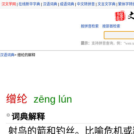
汉文学网
|
在线新华字典
|
汉语词典
|
成语词典
|
中文转拼音
|
文言文字典
|
繁体字转
按拼音检索
按部首检索
提示：
支持拼音查询，例：“wen xu
汉语词典
>
缯纶的解释
缯纶
zēng lún
词典解释
射鸟的箭和钓丝。比喻危机或