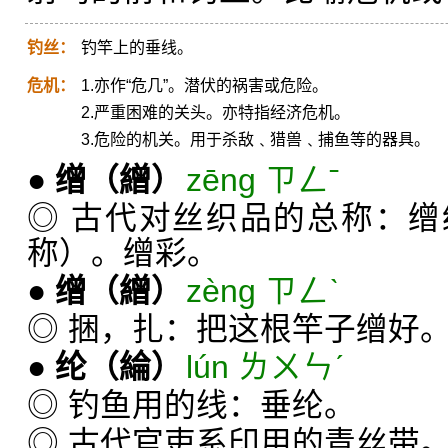
钓丝：
钓竿上的垂线。
危机：
1.亦作“危几”。潜伏的祸害或危险。
2.严重困难的关头。亦特指经济危机。
3.危险的机关。用于杀敌﹑猎兽﹑捕鱼等的器具。
●
缯
（繒）
zēng ㄗㄥˉ
◎ 古代对丝织品的总称：
称）。缯彩。
●
缯
（繒）
zèng ㄗㄥˋ
◎ 捆，扎：把这根竿子缯好
●
纶
（綸）
lún ㄌㄨㄣˊ
◎ 钓鱼用的线：垂纶。
◎ 古代官吏系印用的青丝带