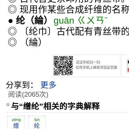
◎ 现用作某些合成纤维的名
●
纶
（綸）
guān ㄍㄨㄢˉ
◎ 〔纶巾〕古代配有青丝带
◎ （綸）
试试手机扫一扫
在你手机上继续浏览此页面
分享到：
更多
阅读(2065次)
与“缯纶”相关的字典解释
zēng
lún
缯
纶