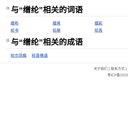
与“缯纶”相关的词语
缯布
缯帛
缯彩
纶书
纶册
纶告
与“缯纶”相关的成语
纶巾羽扇
纶音佛语
|
|
关于我们
联系方式
粤ICP备1010