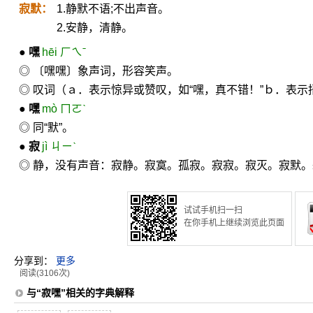
寂默：
1.静默不语;不出声音。
2.安静，清静。
●
嘿
hēi ㄏㄟˉ
◎ 〔嘿嘿〕象声词，形容笑声。
◎ 叹词（ａ．表示惊异或赞叹，如“嘿，真不错！”ｂ．表示
●
嘿
mò ㄇㄛˋ
◎ 同“默”。
●
寂
jì ㄐㄧˋ
◎ 静，没有声音：寂静。寂寞。孤寂。寂寂。寂灭。寂默
试试手机扫一扫
在你手机上继续浏览此页面
分享到：
更多
阅读(3106次)
与“寂嘿”相关的字典解释