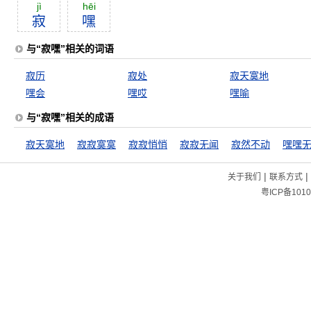
jì
hēi
寂
嘿
与“寂嘿”相关的词语
寂历
寂处
寂天寞地
嘿会
嘿哎
嘿喻
与“寂嘿”相关的成语
寂天寞地
寂寂寞寞
寂寂悄悄
寂寂无闻
寂然不动
嘿嘿
|
|
关于我们
联系方式
粤ICP备1010