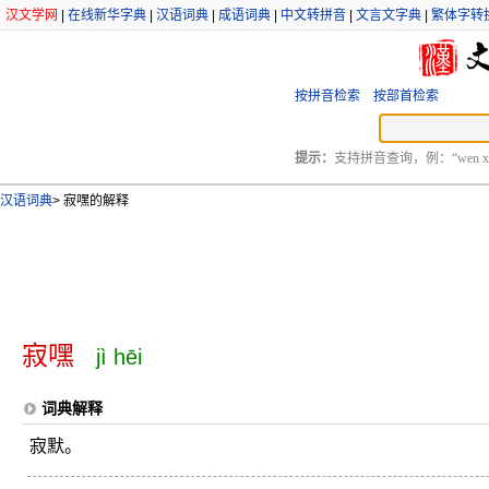
汉文学网
|
在线新华字典
|
汉语词典
|
成语词典
|
中文转拼音
|
文言文字典
|
繁体字转
按拼音检索
按部首检索
提示：
支持拼音查询，例：“wen xu
汉语词典
>
寂嘿的解释
寂嘿
jì hēi
词典解释
寂默。