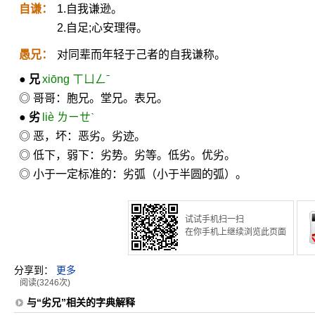
自谦：
1.自我谦逊。
2.自足;心安理得。
愚兄：
对同辈而年轻于己者的自我谦称。
●
兄
xiōng ㄒㄩㄥˉ
◎ 哥哥：胞兄。堂兄。表兄。
●
劣
liè ㄌㄧㄝˋ
◎ 恶，坏：恶劣。劣迹。
◎ 低下，弱下：劣势。劣等。低劣。优劣。
◎ 小于一定标准的：劣弧（小于半圆的弧）。
试试手机扫一扫
在你手机上继续浏览此页面
分享到：
更多
阅读(3246次)
与“劣兄”相关的字典解释