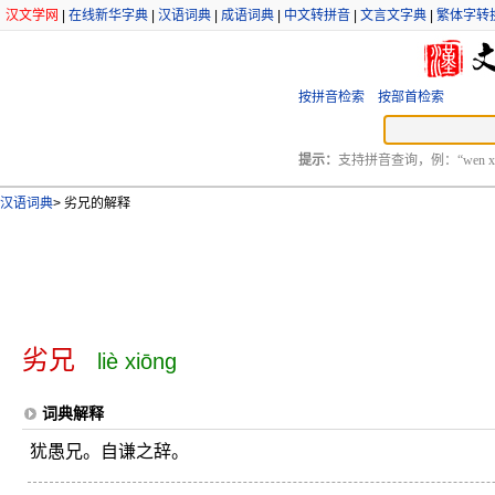
汉文学网
|
在线新华字典
|
汉语词典
|
成语词典
|
中文转拼音
|
文言文字典
|
繁体字转
按拼音检索
按部首检索
提示：
支持拼音查询，例：“wen xu
汉语词典
>
劣兄的解释
劣兄
liè xiōng
词典解释
犹愚兄。自谦之辞。