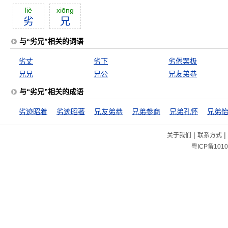
liè
xiōng
劣
兄
与“劣兄”相关的词语
劣丈
劣下
劣倦罢极
兄兄
兄公
兄友弟恭
与“劣兄”相关的成语
劣迹昭着
劣迹昭著
兄友弟恭
兄弟参商
兄弟孔怀
兄弟
|
|
关于我们
联系方式
粤ICP备1010