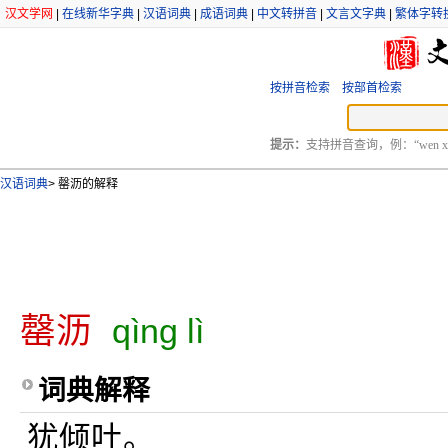
汉文学网
|
在线新华字典
|
汉语词典
|
成语词典
|
中文转拼音
|
文言文字典
|
繁体字转
按拼音检索
按部首检索
提示：
支持拼音查询，例：“wen xu
汉语词典
>
罄沥的解释
罄沥
qìng lì
词典解释
犹倾吐。