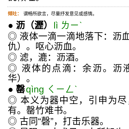
倾吐：
谓畅所欲言，尽量抒发意见或感情。
●
沥
（瀝）
lì ㄌㄧˋ
◎ 液体一滴一滴地落下：沥
仇）。呕心沥血。
◎ 滤，漉：沥酒。
◎ 液体的点滴：余沥。沥
华）。
●
罄
qìng ㄑㄧㄥˋ
◎ 本义为器中空，引申为
有。罄竹难书。
◎ 古同“磬”，打击乐器。