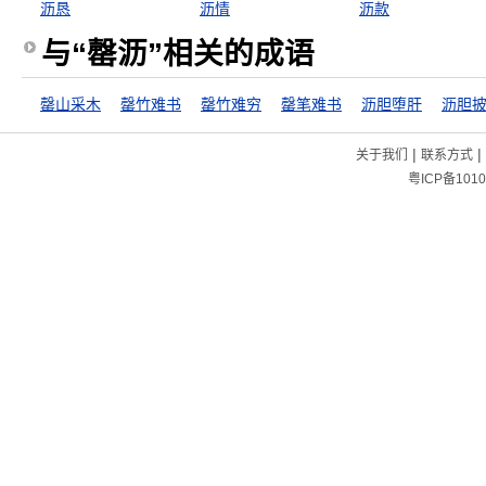
沥恳
沥情
沥款
与“罄沥”相关的成语
罄山采木
罄竹难书
罄竹难穷
罄笔难书
沥胆堕肝
沥胆
|
|
关于我们
联系方式
粤ICP备1010