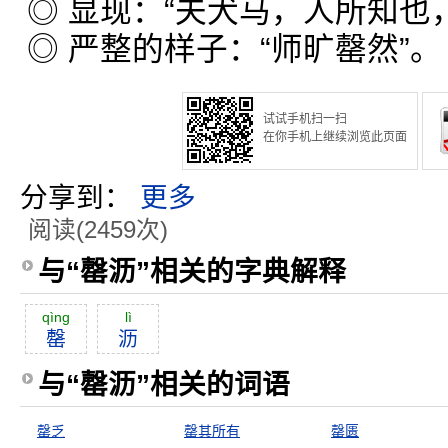
◎ 显现：“夫犬马，人所知也
◎ 严整的样子：“师旷罄然”。
试试手机扫一扫
在你手机上继续浏览此页面
分享到：
更多
阅读(2459次)
与“罄沥”相关的字典解释
qìng
lì
罄
沥
与“罄沥”相关的词语
罄乏
罄其所有
罄匮