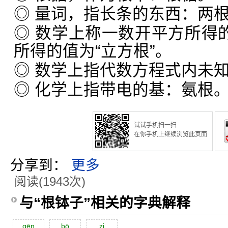
◎ 量词，指长条的东西：两
◎ 数学上称一数开平方所得的
所得的值为“立方根”。
◎ 数学上指代数方程式内未
◎ 化学上指带电的基：氨根
试试手机扫一扫
在你手机上继续浏览此页面
分享到：
更多
阅读(1943次)
与“根钵子”相关的字典解释
gēn
bō
zi