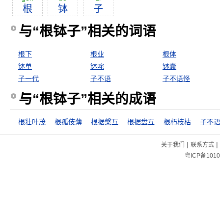
根
钵
子
与“根钵子”相关的词语
根下
根业
根体
钵单
钵咤
钵囊
子一代
子不语
子不语怪
与“根钵子”相关的成语
根壮叶茂
根孤伎薄
根据槃互
根据盘互
根朽枝枯
子不
|
|
关于我们
联系方式
粤ICP备1010