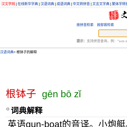
汉文学网
|
在线新华字典
|
汉语词典
|
成语词典
|
中文转拼音
|
文言文字典
|
繁体字转
按拼音检索
按部首检索
提示：
支持拼音查询，例：“wen xu
汉语词典
>
根钵子的解释
根钵子
gēn bō zǐ
词典解释
英语gun-boat的音译。小炮