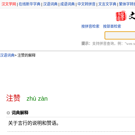
汉文学网
|
在线新华字典
|
汉语词典
|
成语词典
|
中文转拼音
|
文言文字典
|
繁体字转
按拼音检索
按部首检索
提示：
支持拼音查询，例：“wen xu
汉语词典
>
注赞的解释
注赞
zhù zàn
词典解释
关于言行的说明和赞语。