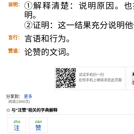
①解释清楚：说明原因。也
说明：
明。
②证明：这一结果充分说明他
言语和行为。
言行：
论赞的文词。
赞语：
试试手机扫一扫
在你手机上继续浏览此页面
分享到：
更多
阅读(1840次)
与“注赞”相关的字典解释
zhù
zàn
注
赞