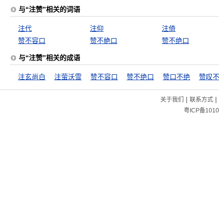
与“注赞”相关的词语
注代
注仰
注倚
赞不容口
赞不絶口
赞不绝口
与“注赞”相关的成语
注玄尚白
注萤沃雪
赞不容口
赞不绝口
赞口不绝
赞叹
|
|
关于我们
联系方式
粤ICP备1010