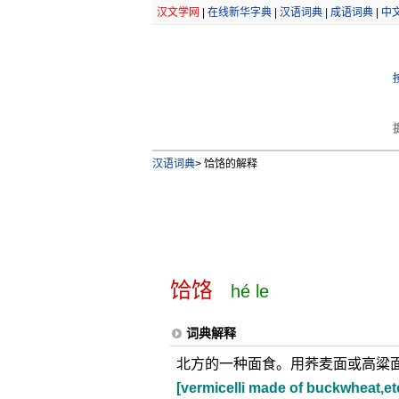
汉文学网
|
在线新华字典
|
汉语词典
|
成语词典
|
中
汉语词典
>
饸饹的解释
饸饹
hé le
词典解释
北方的一种面食。用荞麦面或高粱
[vermicelli made of buckwheat,etc