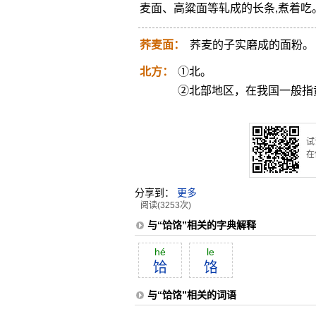
麦面、高粱面等轧成的长条,煮着吃。
荞麦面：
荞麦的子实磨成的面粉。
北方：
①北。
②北部地区，在我国一般指
试
在
分享到：
更多
阅读(3253次)
与“饸饹”相关的字典解释
hé
le
饸
饹
与“饸饹”相关的词语