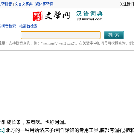
文转拼音
|
文言文字典
|
繁体字转换
关注我们
按拼音检索
按部首检索
提示：
支持拼音查询，例：“wen xue”;“wen2 xue2”。在关键字中加问号可模糊查询，例：“
面轧成长条﹐煮着吃。也称河漏。
.]
北方的一种用饸饹床子(制作饸饹的专用工具,底部有漏孔)把