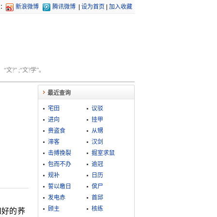
：
新浪微博
腾讯微博
|
设为首页
|
加入收藏
文?” ;“文?学”。
最近查询
宅田
议驳
进向
挂甲
赍盗食
从甥
滞客
汉剑
击搏挽裂
掘室求鼠
包而不办
逾冠
规补
日历
誓以皦日
傧尸
发电赤
首邱
顾主
核练
和好的荞