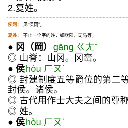
2.复姓。
侯刚：
见“侯冈”。
复姓：
不止一个字的姓，如欧阳、司马等。
●
冈
（岡）
gāng ㄍㄤˉ
◎ 山脊：山冈。冈峦。
●
侯
hóu ㄏㄡˊ
◎ 封建制度五等爵位的第二
封侯。诸侯。
◎ 古代用作士大夫之间的尊
◎ 姓。
●
侯
hòu ㄏㄡˋ