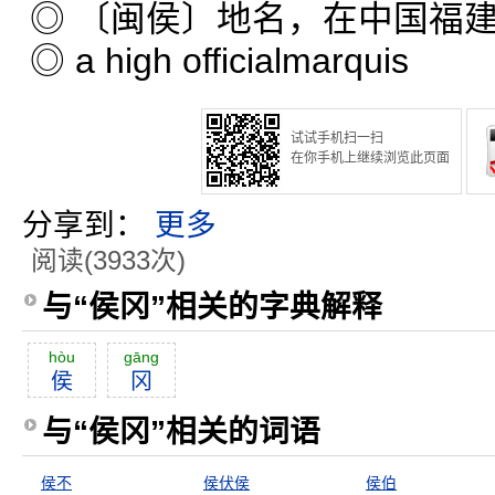
◎ 〔闽侯〕地名，在中国福
◎
a high official
marquis
试试手机扫一扫
在你手机上继续浏览此页面
分享到：
更多
阅读(3933次)
与“侯冈”相关的字典解释
hòu
gāng
侯
冈
与“侯冈”相关的词语
侯不
侯伏侯
侯伯