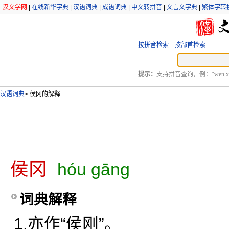
汉文学网
|
在线新华字典
|
汉语词典
|
成语词典
|
中文转拼音
|
文言文字典
|
繁体字转
按拼音检索
按部首检索
提示：
支持拼音查询，例：“wen xu
汉语词典
>
侯冈的解释
侯冈
hóu gāng
词典解释
1.亦作“侯刚”。