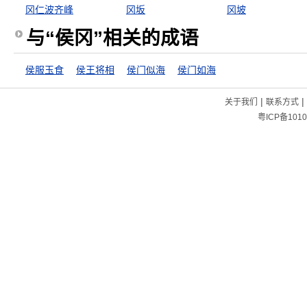
冈仁波齐峰
冈坂
冈坡
与“侯冈”相关的成语
侯服玉食
侯王将相
侯门似海
侯门如海
|
|
关于我们
联系方式
粤ICP备1010