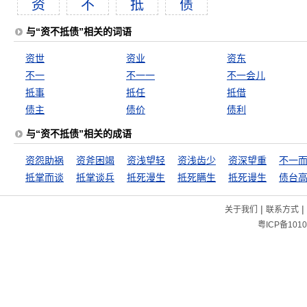
资
不
抵
债
与“资不抵债”相关的词语
资世
资业
资东
不一
不一一
不一会儿
抵事
抵任
抵借
债主
债价
债利
与“资不抵债”相关的成语
资怨助祸
资斧困竭
资浅望轻
资浅齿少
资深望重
不一
抵掌而谈
抵掌谈兵
抵死漫生
抵死瞒生
抵死谩生
债台
|
|
关于我们
联系方式
粤ICP备1010