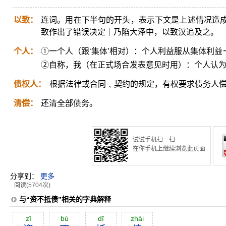
以致：
连词。用在下半句的开头，表示下文是上述情况造
致作出了错误决定｜乃陷大泽中，以致汉追及之。
个人：
①一个人（跟‘集体’相对）：个人利益服从集体利
②自称，我（在正式场合发表意见时用）：个人认
债权人：
根据法律或合同﹑契约的规定，有权要求债务人偿
清偿：
还清全部债务。
试试手机扫一扫
在你手机上继续浏览此页面
分享到：
更多
阅读(5704次)
与“资不抵债”相关的字典解释
zī
bù
dĭ
zhài