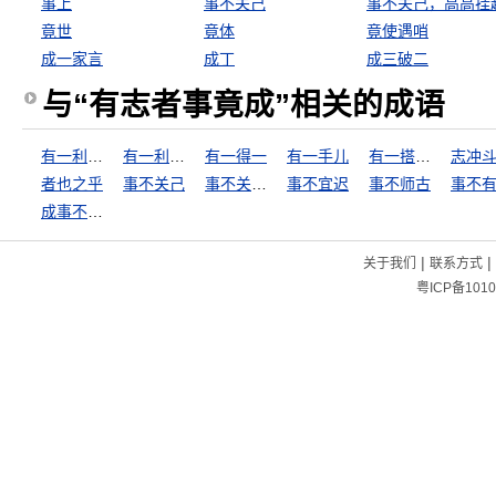
事上
事不关己
事不关己，高高挂
竟世
竟体
竟使遇哨
成一家言
成丁
成三破二
与“有志者事竟成”相关的成语
有一利即有一弊
有一利必有一弊
有一得一
有一手儿
有一搭没一搭
志冲
者也之乎
事不关己
事不关己，高高挂起
事不宜迟
事不师古
事不
成事不足，坏事有余
|
|
关于我们
联系方式
粤ICP备1010