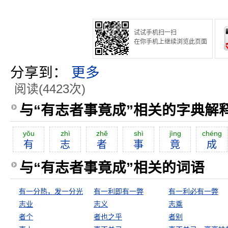
试试手机扫一扫
在你手机上继续浏览此页面
分享到：
更多
阅读(4423次)
与“有志者事竟成”相关的字典解
yŏu
zhì
zhĕ
shì
jìng
chéng
有
志
者
事
竟
成
与“有志者事竟成”相关的词语
有一分热，发一分光
有一利即有一弊
有一利必有一弊
志业
志义
志乘
者个
者也之乎
者别