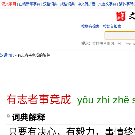
汉文学网
|
在线新华字典
|
汉语词典
|
成语词典
|
中文转拼音
|
文言文字典
|
繁体字转
按拼音检索
按部首检索
提示：
支持拼音查询，例：“wen xu
汉语词典
>
有志者事竟成的解释
有志者事竟成
yǒu zhì zhě 
词典解释
只要有决心，有毅力，事情终